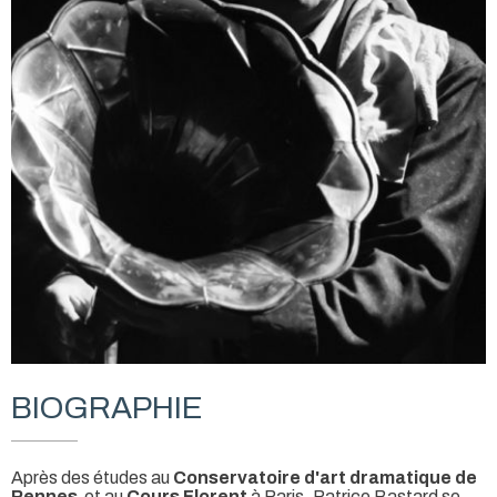
BIOGRAPHIE
Après des études au
Conservatoire d'art dramatique de
Rennes
et au
Cours Florent
à Paris, Patrice Bastard se