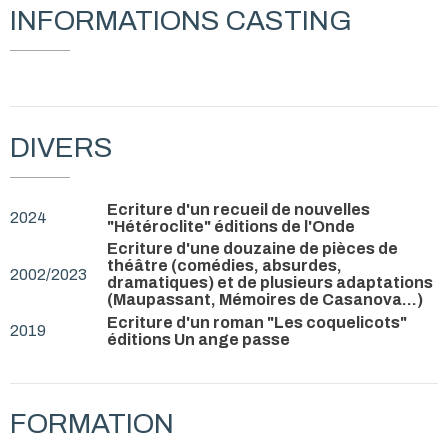
INFORMATIONS CASTING
25 septembre 2026, 20 heures 30, ADEC maison du théâtre
RENNES
10 octobre 2026, 20 heures 30 - 11 octobre 2026, 15
heures, LaCoustiK BEDEE
17 octobre 2026, 20 heures 30, Théâtre du Grillon
DIVERS
BREAL-SOUS-MONFORT
21 novembre 2026, 20 heures 30, Maison de quartier
Sainte-Thérèse
RENNES
Ecriture d'un recueil de nouvelles
2024
"Hétéroclite" éditions de l'Onde
27 décembre 2026, 20 heures 30, salle Jean
Rochefort SAINT-LUNAIRE
Ecriture d'une douzaine de pièces de
théâtre (comédies, absurdes,
2002/2023
dramatiques) et de plusieurs adaptations
(Maupassant, Mémoires de Casanova...)
Ecriture d'un roman "Les coquelicots"
2019
éditions Un ange passe
FORMATION